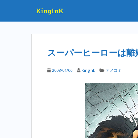
S
KingInK
k
i
p
t
o
m
スーパーヒーローは離
a
i
n
2008/01/06
Kingink
アメコミ
c
o
n
t
e
n
t