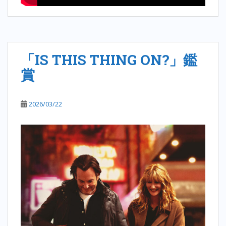
「IS THIS THING ON?」鑑
賞
2026/03/22