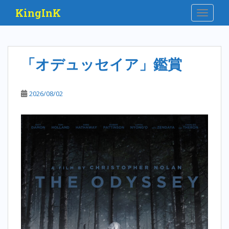
S
KingInK
TOGGLE
k
i
p
t
「オデュッセイア」鑑賞
o
m
a
2026/08/02
i
n
c
o
n
t
e
n
t