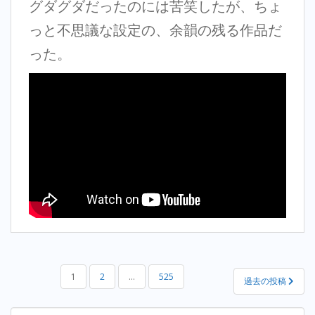
グダグダだったのには苦笑したが、ちょ
っと不思議な設定の、余韻の残る作品だ
った。
投
1
2
…
525
過去の投稿
稿
の