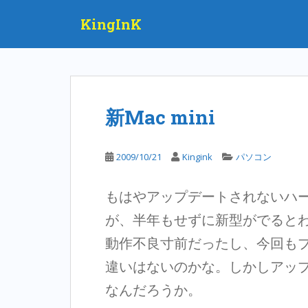
S
KingInK
k
i
p
t
o
m
新Mac mini
a
i
n
2009/10/21
Kingink
パソコン
c
o
もはやアップデートされないハ
n
t
が、半年もせずに新型がでると
e
動作不良寸前だったし、今回も
n
t
違いはないのかな。しかしアッ
なんだろうか。