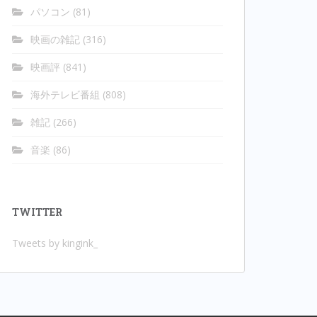
パソコン
(81)
映画の雑記
(316)
映画評
(841)
海外テレビ番組
(808)
雑記
(266)
音楽
(86)
TWITTER
Tweets by kingink_