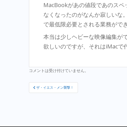
MacBookがあの値段であのスペ
なくなったのがなんか寂しいな。でも
で最低限必要とされる業務がで
本当は少しヘビーな映像編集が
欲しいのですが、それはiMac
コメントは受け付けていません。
投
ザ・イエス・メン襲撃！
稿
ナ
ビ
ゲ
ー