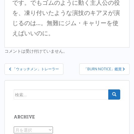
です。でもゴムのように動く主人公の役
を、凍り付いたような演技のキアヌが演
じるのは…。無難にジム・キャリーを使
えばいいのに。
コメントは受け付けていません。
投
「ウォッチメン」トレーラー
「BURN NOTICE」鑑賞
稿
ナ
ビ
検
ゲ
索:
ー
シ
ARCHIVE
ョ
ン
Archive