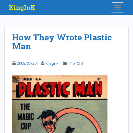
S
KingInK
TOGGLE
k
i
p
t
How They Wrote Plastic
o
Man
m
a
i
2008/07/20
Kingink
アメコミ
n
c
o
n
t
e
n
t