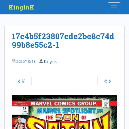
S
KingInK
TOGGLE
k
i
p
t
17c4b5f23807cde2be8c74d
o
99b8e55c2-1
m
a
i
2020/10/18
Kingink
n
c
o
前
次
n
t
e
n
t