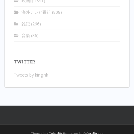
映画評
(841)
海外テレビ番組
(808)
雑記
(266)
音楽
(86)
TWITTER
Tweets by kingink_
Theme by
Colorlib
Powered by
WordPress