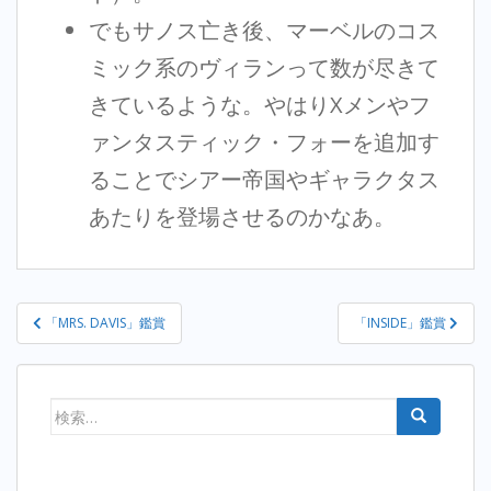
でもサノス亡き後、マーベルのコス
ミック系のヴィランって数が尽きて
きているような。やはりXメンやフ
ァンタスティック・フォーを追加す
ることでシアー帝国やギャラクタス
あたりを登場させるのかなあ。
投
「MRS. DAVIS」鑑賞
「INSIDE」鑑賞
稿
ナ
ビ
検
ゲ
索:
ー
シ