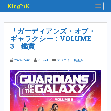
S
KingInK
TOGGLE
k
i
p
t
「ガーディアンズ・オブ・
o
ギャラクシー：VOLUME
m
a
3」鑑賞
i
n
c
・
2023/05/06
Kingink
アメコミ
映画評
o
n
t
e
n
t