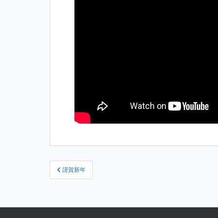
投
謹賀新年
稿
ナ
ビ
ゲ