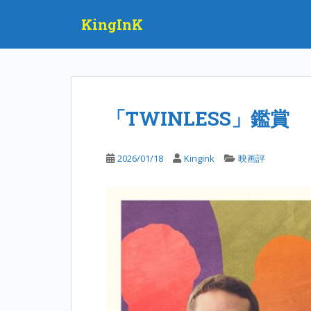
S
KingInK
k
i
p
t
o
m
「TWINLESS」鑑賞
a
i
n
2026/01/18
Kingink
映画評
c
o
n
t
e
n
t