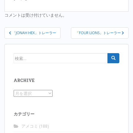
コメントは受け付けていません。
投
「JONAH HEX」トレーラー
「FOUR LIONS」トレーラー
稿
ナ
ビ
検
ゲ
索:
ー
シ
ARCHIVE
ョ
ン
Archive
カテゴリー
アメコミ
(188)