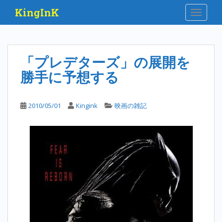
S
KingInK
TOGGLE
k
i
p
t
「プレデターズ」の展開を
o
勝手に予想する
m
a
i
2010/05/01
Kingink
映画の雑記
n
c
o
n
t
e
n
t