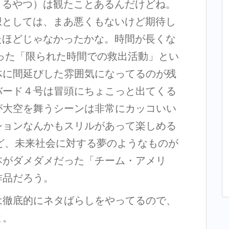
くるやつ）は観たことあるんだけどね。
想としては、まあ悪くもないけど期待し
たほどじゃなかったかな。時間が長くな
った「限られた時間での救出活動」とい
体に間延びした雰囲気になってるのが残
バード４号は冒頭にちょこっと出てくる
が大空を舞うシーンは非常にカッコいい
ションなんかもスリルがあって楽しめる
けど、未来社会に対する夢のようなものが
本がダメダメだった「チーム・アメリ
作品だろう。
は徹底的にネタばらしをやってるので、
よ。