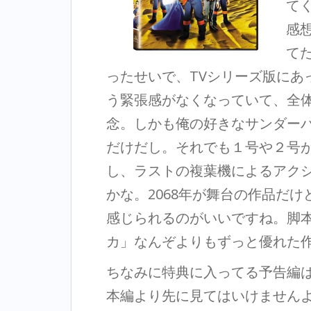
て
感
て
ったせいで、TVシリーズ版にあ
う緊張感がなくなっていて、全
念。しかも俺の好きなサンダー
だけだし。それでも１号や２号
し、ラストの複葉機によるアク
かな。2068年が舞台の作品だ
感じられるのがいいですね。脚
カ」なんぞよりもずっと優れた
ちなみに特典に入ってる予告編
本編より先に見てはいけません