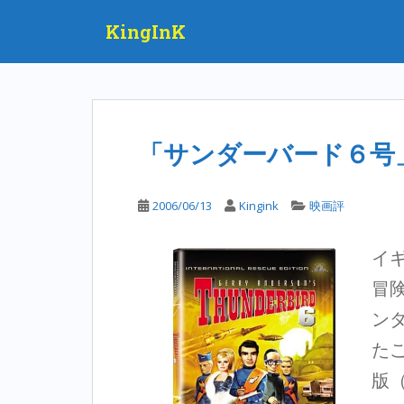
S
KingInK
k
i
p
t
o
m
「サンダーバード６号
a
i
n
2006/06/13
Kingink
映画評
c
o
イ
n
t
冒
e
ン
n
t
た
版