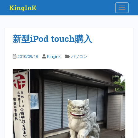
S
KingInK
TOGGLE
k
i
p
t
新型iPod touch購入
o
m
a
2010/09/18
Kingink
パソコン
i
n
c
o
n
t
e
n
t