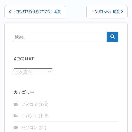
投
「CEMETERY JUNCTION」鑑賞
「OUTLAW」鑑賞
稿
ナ
ビ
検
ゲ
索:
ー
シ
ARCHIVE
ョ
ン
Archive
カテゴリー
アメコミ
(188)
トロント
(110)
パソコン
(81)