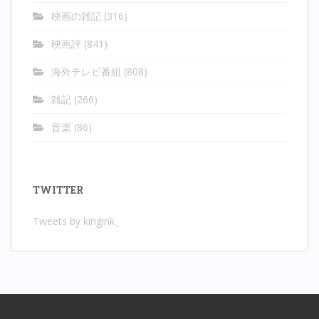
映画の雑記
(316)
映画評
(841)
海外テレビ番組
(808)
雑記
(266)
音楽
(86)
TWITTER
Tweets by kingink_