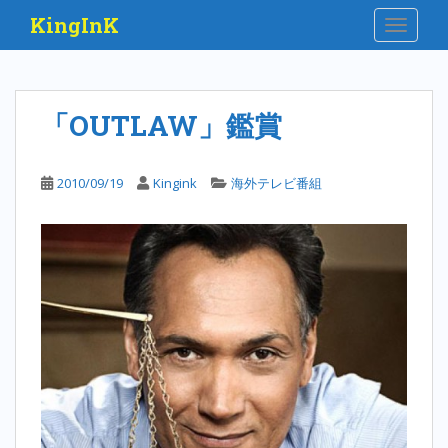
S
KingInK
TOGGLE
k
i
p
t
「OUTLAW」鑑賞
o
m
a
2010/09/19
Kingink
海外テレビ番組
i
n
c
o
n
t
e
n
t