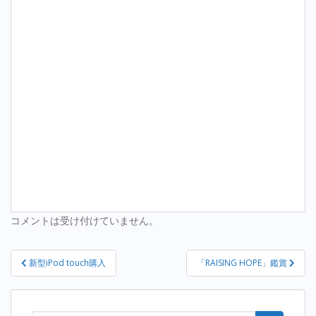
コメントは受け付けていません。
投
新型iPod touch購入
「RAISING HOPE」鑑賞
稿
ナ
ビ