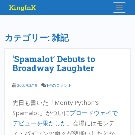
S
KingInK
TOGGLE
k
i
p
t
カテゴリー:
雑記
o
m
a
‘Spamalot’ Debuts to
i
Broadway Laughter
n
c
o
2005/03/19
1件のコメント
n
t
e
先日も書いた「Monty Python’s
n
Spamalot」がついに
ブロードウェイで
t
デビューを果たした
。会場にはモンテ
ィ・パイソンの面々が勢揃いしたとか。