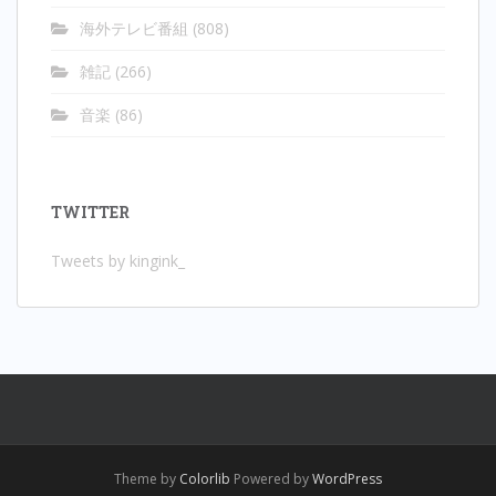
海外テレビ番組
(808)
雑記
(266)
音楽
(86)
TWITTER
Tweets by kingink_
Theme by
Colorlib
Powered by
WordPress