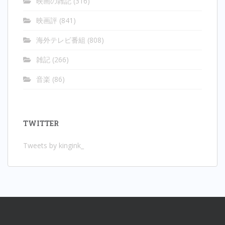
映画の雑記
(316)
映画評
(841)
海外テレビ番組
(808)
雑記
(266)
音楽
(86)
TWITTER
Tweets by kingink_