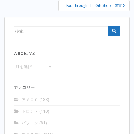
ナ
「Exit Through The Gift Shop」鑑賞
ビ
ゲ
ー
検
シ
索:
ョ
ン
ARCHIVE
Archive
カテゴリー
アメコミ
(188)
トロント
(110)
パソコン
(81)