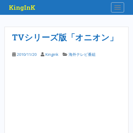
S
KingInK
TOGGLE
k
i
p
t
TVシリーズ版「オニオン」
o
m
a
2010/11/20
Kingink
海外テレビ番組
i
n
c
o
n
t
e
n
t