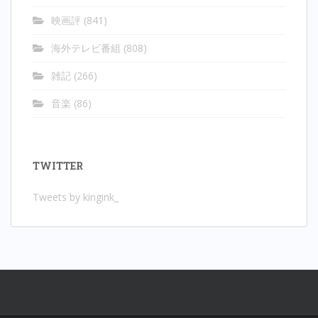
映画評
(841)
海外テレビ番組
(808)
雑記
(266)
音楽
(86)
TWITTER
Tweets by kingink_