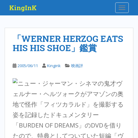
S
KingInK
TOGGLE
k
i
p
t
「WERNER HERZOG EATS
o
HIS HIS SHOE」鑑賞
m
a
i
2005/06/11
Kingink
映画評
n
c
o
ニュー・ジャーマン・シネマの鬼才ヴ
n
ェルナー・ヘルツォークがアマゾンの奥
t
e
地で怪作「フィツカラルド」を撮影する
n
姿を記録したドキュメンタリー
t
「BURDEN OF DREAMS」のDVDを借り
たので、特典としてついていた短編「ヴ