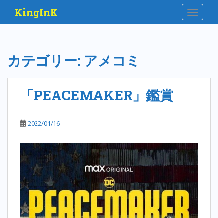
S
KingInK
TOGGLE
k
i
p
t
カテゴリー:
アメコミ
o
m
a
「PEACEMAKER」鑑賞
i
n
c
2022/01/16
o
n
t
e
n
t