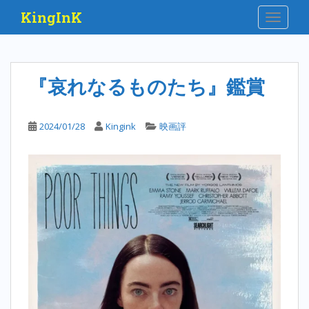
S
KingInK
TOGGLE
k
i
p
t
『哀れなるものたち』鑑賞
o
m
a
2024/01/28
Kingink
映画評
i
n
c
o
n
t
e
n
t