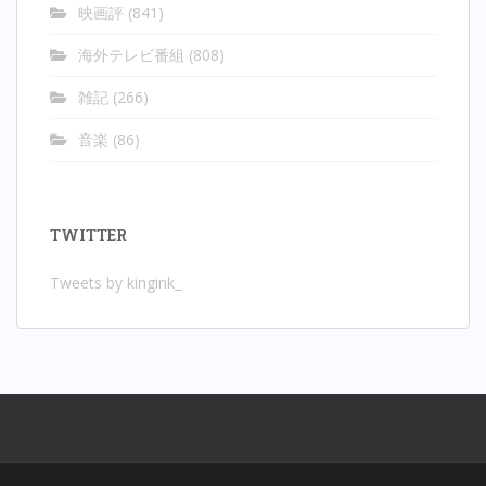
映画評
(841)
海外テレビ番組
(808)
雑記
(266)
音楽
(86)
TWITTER
Tweets by kingink_