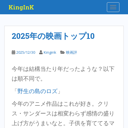
S
KingInK
TOGGLE
k
i
p
t
2025年の映画トップ10
o
m
a
2025/12/30
Kingink
映画評
i
n
今年は結構当たり年だったような？以下
c
o
は順不同で。
n
t
「
野生の島のロズ
」
e
n
今年のアニメ作品はこれが好き。クリ
t
ス・サンダースは相変わらず感情の盛り
上げ方がうまいなと。子供を育ててるマ